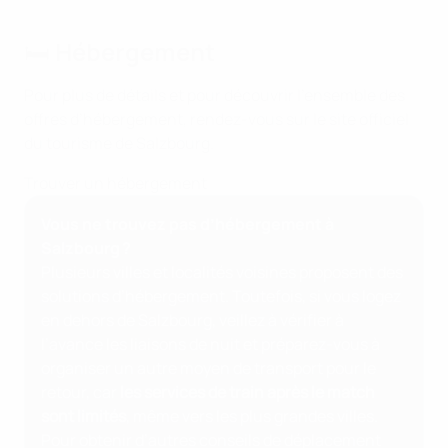
🛏️ Hébergement
Pour plus de détails et pour découvrir l’ensemble des
offres d’hébergement, rendez-vous sur le site officiel
du tourisme de Salzbourg.
Trouver un hébergement
Vous ne trouvez pas d’hébergement à
Salzbourg ?
Plusieurs villes et localités voisines proposent des
solutions d’hébergement. Toutefois, si vous logez
en dehors de Salzbourg, veillez à vérifier à
l’avance les liaisons de nuit et préparez-vous à
organiser un autre moyen de transport pour le
retour, car
les services de train après le match
sont limités
, même vers les plus grandes villes.
Pour obtenir d’autres conseils de déplacement