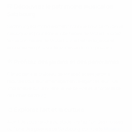
🎼 Découvrez le patrimoine musical de
Salzbourg
Salzbourg est mondialement connue pour sa musique
classique et pour être la ville natale de Mozart. Visitez
la maison natale de Mozart sur la Getreidegasse et
apprenez-en plus sur la jeunesse du compositeur.
🌸 Profitez des jardins et des panoramas
Flânez dans le château de Mirabell et ses jardins,
réputés pour leur aménagement élégant et leur vue
imprenable sur la rivière, la vieille ville et la forteresse
de Hohensalzburg.
🎨 Explorez l’art et la culture
Avant de vous rendre au stade, visitez l’un des musées
ou l’une des galeries de Salzbourg, comme le
Museum