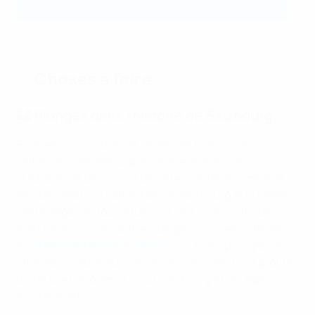
Getty Images
✅ Choses à faire
🏰 Plongez dans l’histoire de Salzbourg
Promenez-vous dans la vieille ville historique
(Altstadt), classée au patrimoine mondial de
l’UNESCO, et découvrez des sites d’intérêt comme la
Residenzplatz, la cathédrale de Salzbourg et la célèbre
Getreidegasse, tous situés à quelques minutes de
marche les uns des autres. Dirigez-vous ensuite vers
la
forteresse de Hohensalzburg
, l’un des plus grands
châteaux médiévaux conservés d’Europe, pour profiter
d’une vue panoramique sur Salzbourg et les Alpes
environnantes.