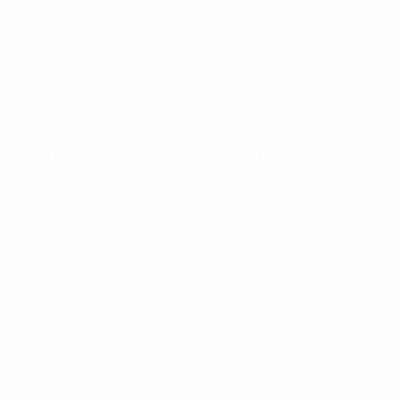
Salzbourg et dans le SalzburgerLand, rendez-vous sur
les sites officiels du tourisme :
Découvrir les activités à Salzbourg
En savoir plus sur le
SalzburgerLand
ℹ️ Informations touristiques
🗺️ Rendez-vous au point d’information touristique du
centre-ville
ou de la
gare centrale de Salzbourg
pour
vous procurer des brochures, des cartes et obtenir des
conseils de locaux.
La monnaie officielle de l’Autriche est l’euro (€)
En cas d’urgence en Autriche, composez le
112
pour
obtenir de l’aide.