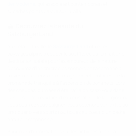
der Moderne
, qui associe art contemporain et
superbes points de vue sur la ville.
🏔️ Découvrez la beauté du
SalzburgerLand
Au-delà de la ville, le
SalzburgerLand
offre des
paysages alpins à couper le souffle, ce qui en fait une
destination idéale pour les amoureux de la nature.
Découvrez d’innombrables sentiers de randonnée à
travers des décors de montagne spectaculaires, de la
promenade tranquille à l’ascension de sommets. Lors
des chaudes journées d’été, rafraîchissez-vous dans
l’un des nombreux lacs d’eau cristalline de la région, où
vous pourrez vous baigner, vous détendre sur la rive ou
pratiquer divers sports nautiques au cœur d’un cadre
naturel exceptionnel.
Pour plus d’informations sur les activités à faire à