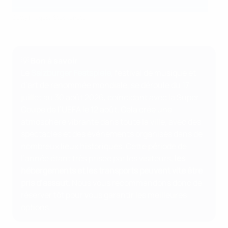
Getty Images/iStockphoto
💡 Bon à savoir
Le
Salzburger Festspiele
, festival de musique et
d’art de renommée mondiale, se déroule du 17
juillet au 30 août 2026, coïncidant avec la Super
Coupe de l’UEFA le 12 août. Cela crée une
atmosphère vibrante dans toute la ville, avec des
spectacles et des événements organisés dans de
nombreux lieux historiques. Cette période de
l’année étant très prisée par les visiteurs,
les
hébergements et les transports peuvent vite être
pris d’assaut
. Nous vous recommandons donc de
réserver tôt pour vous garantir les meilleures
options.