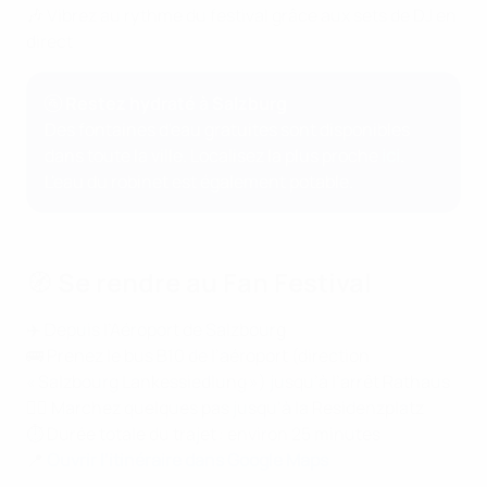
🎶 Vibrez au rythme du festival grâce aux sets de DJ en
direct
🚰 Restez hydraté à Salzburg
Des fontaines d'eau gratuites sont disponibles
dans toute la ville. Localisez la plus proche
ici
.
L'eau du robinet est également potable.
🧭 Se rendre au Fan Festival
✈️ Depuis l’Aéroport de Salzbourg
🚌 Prenez le bus B10 de l’aéroport (direction
« Salzbourg Lankessiedlung ») jusqu’à l’arrêt Rathaus
🚶‍♂️ Marchez quelques pas jusqu’à la Residenzplatz
⏱️ Durée totale du trajet : environ 25 minutes
📍
Ouvrir l’itinéraire dans Google Maps