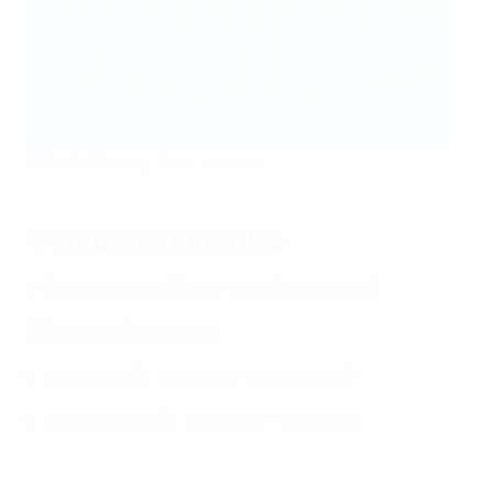
FC Red Bull Salzburg - Fabian Weirather
💡 Informations clés
📍 Residenzplatz (
Ouvrir dans Google Maps
)
🕚
Horaires d’ouverture :
Mardi 11 août : 10 heures - 20 heures 45
Mercredi 12 août : 10 heures - 18 heures