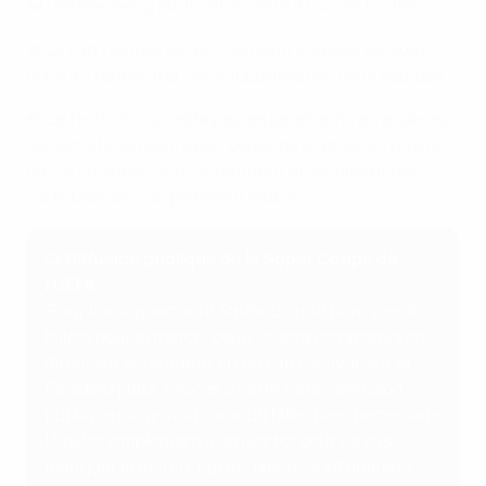
🎟️ L’entrée est gratuite et ouverte à tous et toutes !
🤝 Le Fan Festival est un site neutre, préparez-vous
donc à y rencontrer des supporters des deux équipes.
💳 Le festival n'accepte pas les paiements en espèces.
Les achats de nourriture, boissons et produits officiels
de l'UEFA Super Cup s’effectuent uniquement par
carte bancaire ou paiement mobile.
📺 Diffusion publique de la Super Coupe de
l'UEFA
Pour les supporters à Salzbourg qui n'ont pas de
billets pour le match, celui-ci sera retransmis en
direct sur les écrans LED du Fan Festival, sur la
Residenzplatz. L'accès à cette retransmission
publique est gratuit – aucun billet n'est nécessaire
! Veillez simplement à arriver tôt pour ne pas
manquer le match, car les places sont limitées..