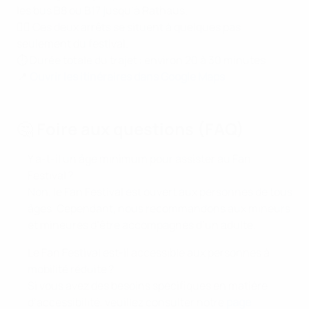
les bus B8 ou B17 jusqu’à Rathaus.
🚶‍♂️ Ces deux arrêts se situent à quelques pas
seulement du festival.
⏱️ Durée totale du trajet : environ 20 à 30 minutes
📍
Ouvrir les itinéraires dans Google Maps
🤔 Foire aux questions (FAQ)
Y a-t-il un âge minimum pour assister au Fan
Festival ?
Non, le Fan Festival est ouvert aux personnes de tous
âges. Cependant, nous recommandons aux mineurs
et mineures d’être accompagnés d’un adulte.
Le Fan Festival est-il accessible aux personnes à
mobilité réduite ?
Si vous avez des besoins spécifiques en matière
d’accessibilité, veuillez consulter notre
page