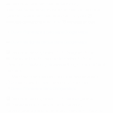
🚄 Depuis la Gare centrale de Salzbourg
Il est très facile de rejoindre le Fan Festival depuis la
gare ferroviaire centrale de la ville. Comptez
25
minutes de marche
et environ
15 minutes en bus
.
🚶‍️
Ouvrir l’itinéraire à pied dans Google Maps
🚌
Ouvrir les lignes de bus dans Google Maps
🅿️ Depuis le parking relais (P+R) Designer Outlet
🚌 Prenez le bus B10 depuis Himmelreich Outlet
(direction « Salzbourg Lankessiedlung ») jusqu’à l’arrêt
Rathaus
🚶‍♂️ Marchez quelques pas jusqu’à la Residenzplatz
⏱️ Durée totale du trajet : environ 25 minutes
📍
Ouvrir l’itinéraire dans Google Maps
🅿️ Depuis le parking relais (P+R) Salzburgarena
🚌 Prenez le bus B1 depuis l’arrêt Salzburg
Salzburgarena jusqu’à Ferdinand-Hanusch-Platz, ou