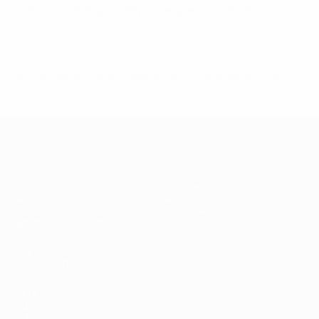
Accessibilité
pour de plus amples informations.
© 1998-2026 UEFA. All rights reserved.
Mis à jour le: jeudi 6 août 2026
Super Coupe de l'UEFA
Match
Histoire
Vidéo
À propos
Infos
Boutique
Guide de l'évènement
VOIR
ÉGALEMENT
fr.UEFA.com
Fondation
UEFA pour