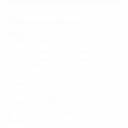
🥳 Ce qui vous attend
Voici un aperçu des activités proposées lors du Fan
Festival cette année :
🏆 Prenez une photo avec les trophées officiels de la
Champions League, de l’Europa League et de la Super
Coupe de l’UEFA !
👟 Montrez toute l’étendue de votre talent lors de défis
techniques football
🤳 Prenez un selfie devant le trophée géant et les
décors aux couleurs des équipes
🍔 Profitez d’un large choix de restauration et de
boissons