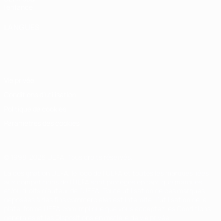
l'enfance
LANGUES
Français
English
Français
Deutsch
Русский
Español
Italiano
Português
Vie privée
Conditions d'utilisation
Politique de cookies
Paramètres des cookies
© 1998-2026 UEFA. Tous droits réservés.
La désignation UEFA, le logo de l'UEFA et toutes les marques liées
aux compétitions de l'UEFA sont protégés en tant que marques
et/ou droits d'auteur de l'UEFA. Toute utilisation de ces marques
déposées à des fins commerciales est interdite. L'utilisation de la
plate-forme UEFA.com implique que vous acceptez les Conditions
générales et les Dispositions en matière de vie privée.