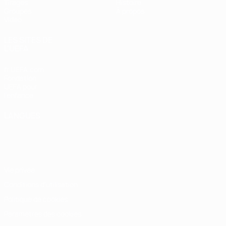
Tirages
Histoire
Groupes
À propos
Vidéo
LES SITES DE
L'UEFA
fr.UEFA.com
Fondation
UEFA pour
l'enfance
LANGUES
Français
English
Français
Deutsch
Русский
Español
Italiano
Português
Vie privée
Conditions d'utilisation
Politique de cookies
Paramètres des cookies