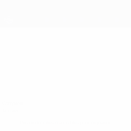
Passer
au
contenu
principal
UEFA Futsal Champions League
FRANCISCO
Francisco Cabeza Stats
CABEZA
Ísbjörninn
Comparer
Accueil
Pas de données disponibles pour ce joueur