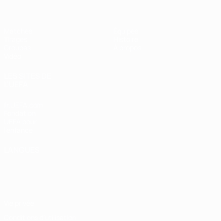
Matches
Équipes
Tirages
Histoire
Groupes
À propos
Vidéo
LES SITES DE
L'UEFA
fr.UEFA.com
Fondation
UEFA pour
l'enfance
LANGUES
Français
English
Français
Deutsch
Русский
Español
Italiano
Português
Vie privée
Conditions d'utilisation