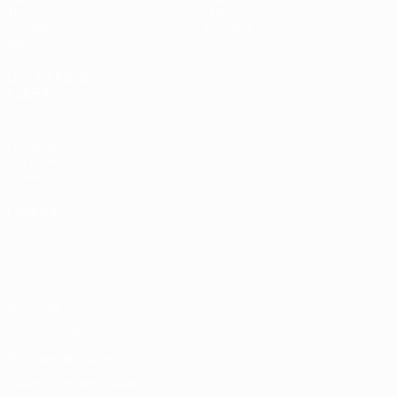
Tirages
Histoire
Groupes
À propos
Vidéo
LES SITES DE
L'UEFA
fr.UEFA.com
Fondation
UEFA pour
l'enfance
LANGUES
Français
English
Français
Deutsch
Русский
Español
Italiano
Português
Vie privée
Conditions d'utilisation
Politique de cookies
Paramètres des cookies