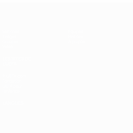
UEFA Futsal Champions League
Matches
Équipes
Tirages
Histoire
Groupes
À propos
Vidéo
LES SITES DE
L'UEFA
fr.UEFA.com
Fondation
UEFA pour
l'enfance
LANGUES
Français
English
Français
Deutsch
Русский
Español
Italiano
Português