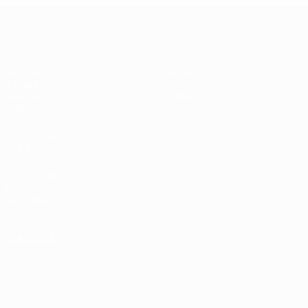
UEFA Futsal Champions League
Matches
Équipes
Tirages
Histoire
Groupes
À propos
Vidéo
LES SITES DE
L'UEFA
fr.UEFA.com
Fondation
UEFA pour
l'enfance
LANGUES
Français
English
Français
Deutsch
Русский
Español
Italiano
Português