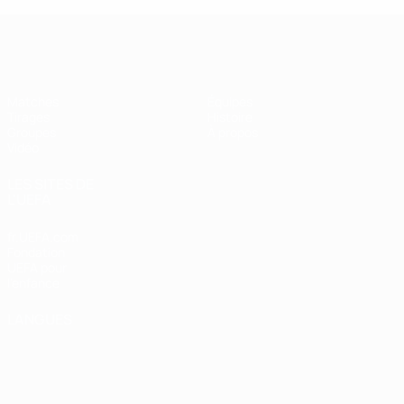
UEFA Futsal Champions League
Matches
Équipes
Tirages
Histoire
Groupes
À propos
Vidéo
LES SITES DE
L'UEFA
fr.UEFA.com
Fondation
UEFA pour
l'enfance
LANGUES
Français
English
Français
Deutsch
Русский
Español
Italiano
Português