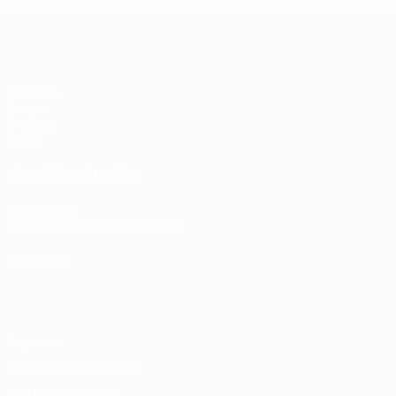
UEFA Futsal Champions League
Matches
Tirages
Groupes
Vidéo
LES SITES DE L'UEFA
fr.UEFA.com
Fondation UEFA pour l'enfance
LANGUES
Français
English
Français
Deutsch
Русский
Español
Italiano
Vie privée
Conditions d'utilisation
Politique de cookies