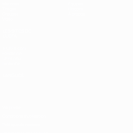
Matches
Équipes
Tirages
Histoire
Groupes
À propos
Vidéo
LES SITES DE
L'UEFA
fr.UEFA.com
Fondation
UEFA pour
l'enfance
LANGUES
Français
English
Français
Deutsch
Русский
Español
Italiano
Português
Vie privée
Conditions d'utilisation
Politique de cookies