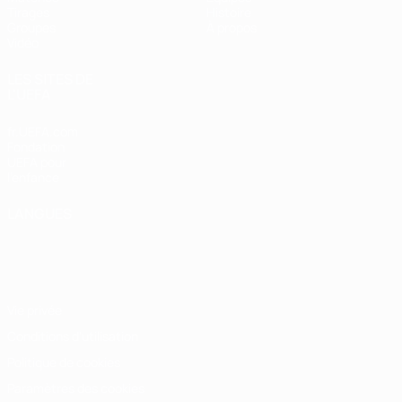
Tirages
Histoire
Groupes
À propos
Vidéo
LES SITES DE
L'UEFA
fr.UEFA.com
Fondation
UEFA pour
l'enfance
LANGUES
Français
English
Français
Deutsch
Русский
Español
Italiano
Português
Vie privée
Conditions d'utilisation
Politique de cookies
Paramètres des cookies