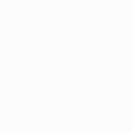
Matches
Équipes
Tirages
Histoire
Groupes
À propos
Vidéo
LES SITES DE
L'UEFA
fr.UEFA.com
Fondation
UEFA pour
l'enfance
LANGUES
Français
English
Français
Deutsch
Русский
Español
Italiano
Português
Vie privée
Conditions d'utilisation
Politique de cookies