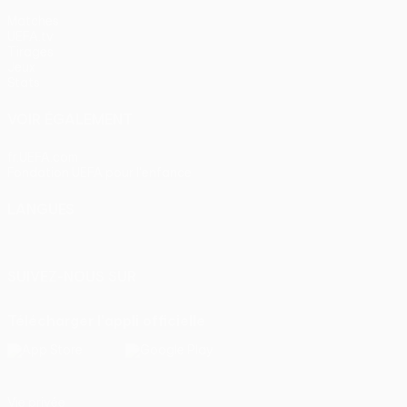
Matches
UEFA.tv
Tirages
Jeux
Stats
VOIR ÉGALEMENT
fr.UEFA.com
Fondation UEFA pour l'enfance
LANGUES
Français
English
Français
Deutsch
Русский
Español
Itali
SUIVEZ-NOUS SUR
Télécharger l'appli officielle
Vie privée