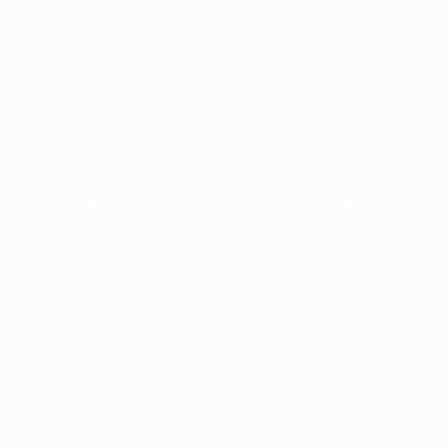
À propos
Gestion des compétitions
Durabilité
DÉCOUVRIR
PLUS
UEFA.tv
MyUEFA
Calendrier des matches
UC3
Classements
Billets/Hospitalité
Boutique du football d'équipes nationales