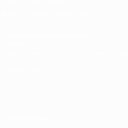
Boutique des compétitions masculines de
clubs
UEFA Men's Club Competitions Memorabilia
LANGUES
Français
English
Français
Deutsch
Русский
Español
Italiano
Portuguê
SUIVEZ-NOUS SUR
Conditions d'utilisation