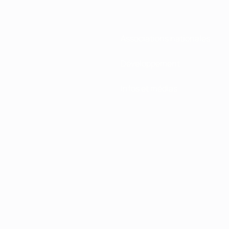
Associations nationales
Développement
Infos et médias