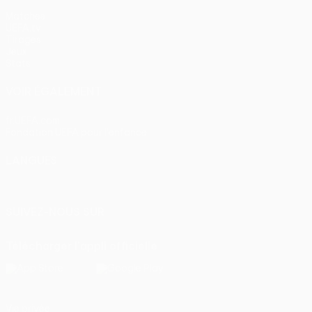
Matches
UEFA.tv
Tirages
Jeux
Stats
VOIR ÉGALEMENT
fr.UEFA.com
Fondation UEFA pour l'enfance
LANGUES
Français
English
Français
Deutsch
Русский
Español
Itali
SUIVEZ-NOUS SUR
Télécharger l'appli officielle
Vie privée