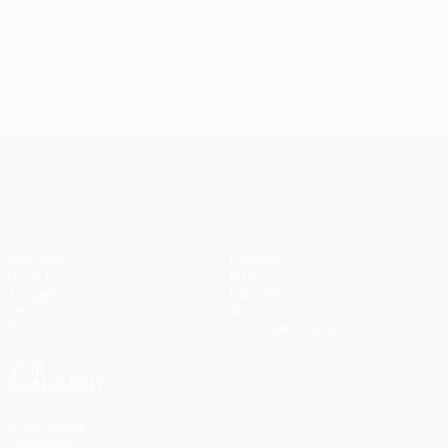
UEFA Europa League
Matches
Équipes
UEFA.tv
Infos
Tirages
Histoire
Jeux
À propos
Stats
Boutique (clubs)
VOIR
ÉGALEMENT
fr.UEFA.com
Fondation