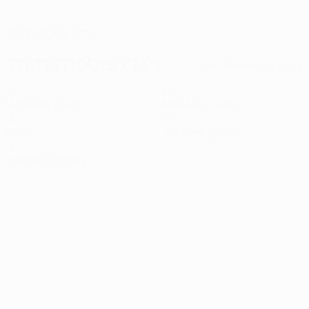
DATE DE NAISSANCE
27/2/2006 (20)
Statistiques clés
Voir toutes les stats
1
90
Matches joués
Minutes jouées
0
0
Buts
Cartons jaunes
0
Cartons rouges