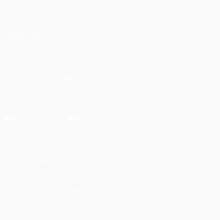
UEFA pour
l'enfance
LANGUES
Français
English
Français
Deutsch
Русский
Español
Italiano
Português
SUIVEZ-NOUS SUR
Télécharger l'appli officielle
Vie privée
Conditions d'utilisation
Politique de cookies
Paramètres des cookies