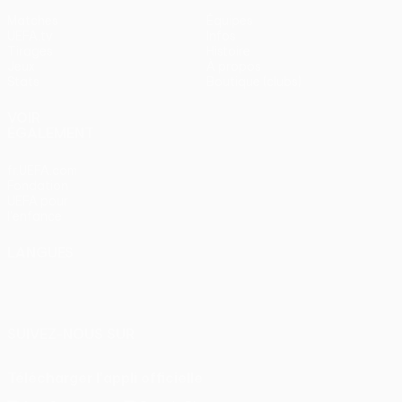
Matches
Équipes
UEFA.tv
Infos
Tirages
Histoire
Jeux
À propos
Stats
Boutique (clubs)
VOIR
ÉGALEMENT
fr.UEFA.com
Fondation
UEFA pour
l'enfance
LANGUES
Français
English
Français
Deutsch
Русский
Español
Italiano
Português
SUIVEZ-NOUS SUR
Télécharger l'appli officielle