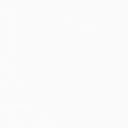
Matches
Équipes
UEFA.tv
Infos
Tirages
Histoire
Jeux
À propos
Stats
Boutique (clubs)
VOIR
ÉGALEMENT
fr.UEFA.com
Fondation
UEFA pour
l'enfance
LANGUES
Français
English
Français
Deutsch
Русский
Español
Italiano
Português
SUIVEZ-NOUS SUR
Télécharger l'appli officielle