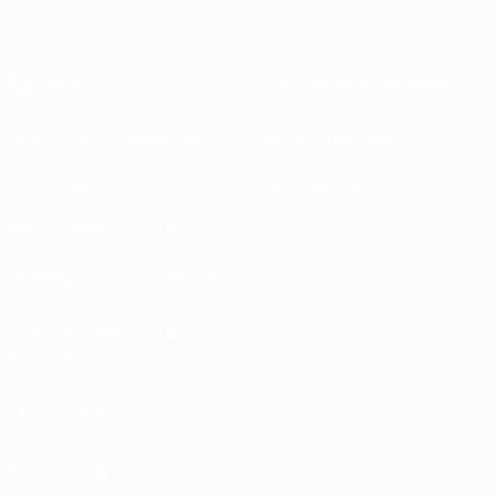
À propos
Associations nationales
Gestion des compétitions
Développement
Durabilité
Infos et médias
DÉCOUVRIR
PLUS
UEFA.tv
MyUEFA
Calendrier des
UC3
matches
Classements
Billets/Hospitalité