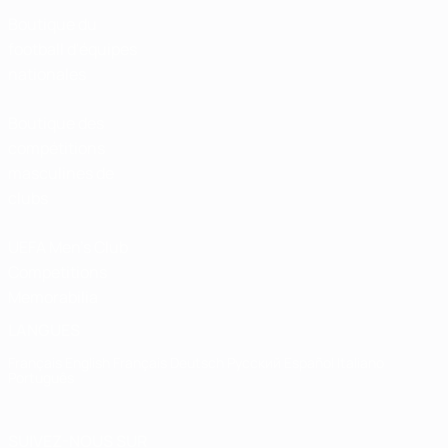
Boutique du
football d'équipes
nationales
Boutique des
compétitions
masculines de
clubs
UEFA Men's Club
Competitions
Memorabilia
LANGUES
Français
English
Français
Deutsch
Русский
Español
Italiano
Português
SUIVEZ-NOUS SUR