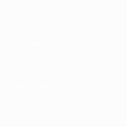
Conditions d'utilisation
Politiques de confidentialité
Politique de cookies
Paramètres des cookies
© 1998-2026 UEFA. Tous droits réservés.
La désignation UEFA, le logo de l'UEFA et toutes les marques liées aux
compétitions de l'UEFA sont protégés en tant que marques et/ou droits
d'auteur de l'UEFA. Toute utilisation de ces marques déposées à des fins