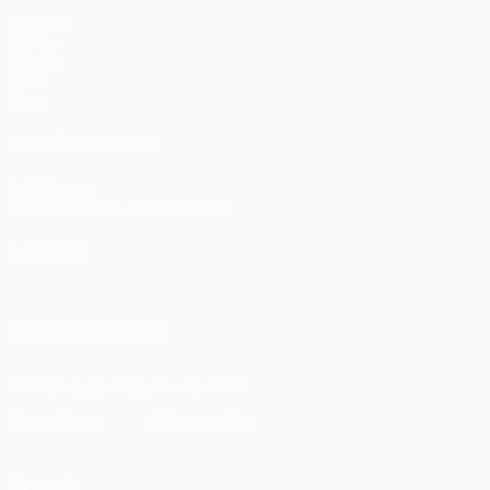
Matches
UEFA.tv
Tirages
Jeux
Stats
VOIR ÉGALEMENT
fr.UEFA.com
Fondation UEFA pour l'enfance
LANGUES
Français
English
Français
Deutsch
Русский
Español
Itali
SUIVEZ-NOUS SUR
Télécharger l'appli officielle
Vie privée