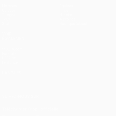
Matches
Équipes
UEFA.tv
Infos
Tirages
Histoire
Jeux
À propos
Stats
Boutique (clubs)
VOIR
ÉGALEMENT
fr.UEFA.com
Fondation
UEFA pour
l'enfance
LANGUES
Français
English
Français
Deutsch
Русский
Español
Italiano
Português
SUIVEZ-NOUS SUR
Télécharger l'appli officielle