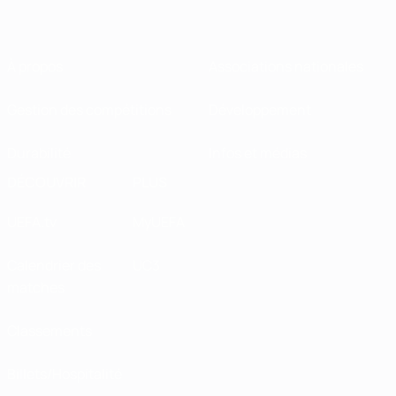
À propos
Associations nationales
Gestion des compétitions
Développement
Durabilité
Infos et médias
DÉCOUVRIR
PLUS
UEFA.tv
MyUEFA
Calendrier des
UC3
matches
Classements
Billets/Hospitalité