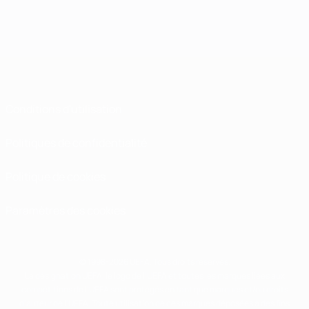
Conditions d'utilisation
Politiques de confidentialité
Politique de cookies
Paramètres des cookies
© 1998-2026 UEFA. Tous droits réservés.
La désignation UEFA, le logo de l'UEFA et toutes les marques liées aux
compétitions de l'UEFA sont protégés en tant que marques et/ou droits
d'auteur de l'UEFA. Toute utilisation de ces marques déposées à des fins