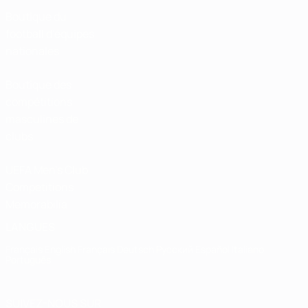
Boutique du
football d'équipes
nationales
Boutique des
compétitions
masculines de
clubs
UEFA Men's Club
Competitions
Memorabilia
LANGUES
Français
English
Français
Deutsch
Русский
Español
Italiano
Português
SUIVEZ-NOUS SUR