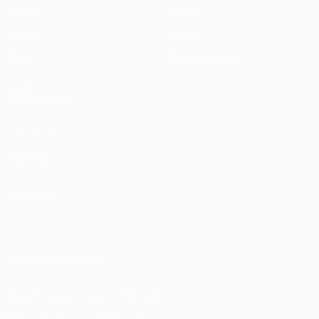
Matches
Équipes
UEFA.tv
Infos
Tirages
Histoire
Jeux
À propos
Stats
Boutique (clubs)
VOIR
ÉGALEMENT
fr.UEFA.com
Fondation
UEFA pour
l'enfance
LANGUES
Français
English
Français
Deutsch
Русский
Español
Italiano
Português
SUIVEZ-NOUS SUR
Télécharger l'appli officielle