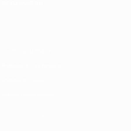
SUIVEZ-NOUS SUR
Conditions d'utilisation
Politiques de confidentialité
Politique de cookies
Paramètres des cookies
© 1998-2026 UEFA. Tous droits réservés.
La désignation UEFA, le logo de l'UEFA et toutes les marques liées aux
compétitions de l'UEFA sont protégés en tant que marques et/ou droits