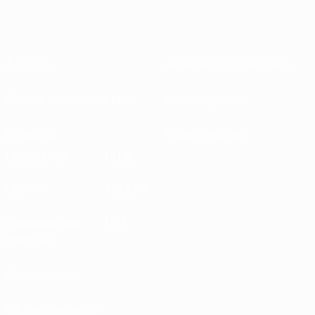
À propos
Associations nationales
Gestion des compétitions
Développement
Durabilité
Infos et médias
DÉCOUVRIR
PLUS
UEFA.tv
MyUEFA
Calendrier des
UC3
matches
Classements
Billets/Hospitalité