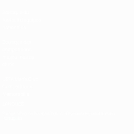
Boutique du
football d'équipes
nationales
Boutique des
compétitions
masculines de
clubs
UEFA Men's Club
Competitions
Memorabilia
LANGUES
Français
English
Français
Deutsch
Русский
Español
Italiano
Português