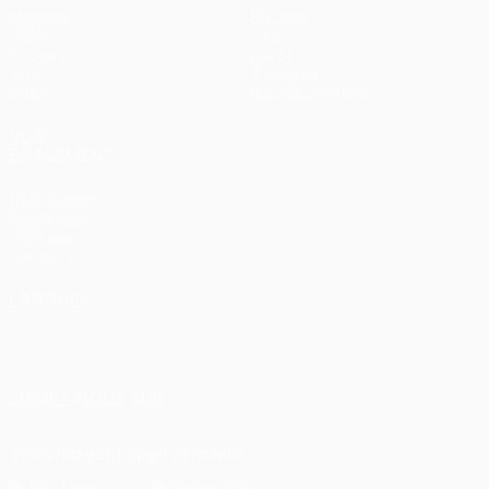
Matches
Équipes
UEFA.tv
Infos
Tirages
Histoire
Jeux
À propos
Stats
Boutique (clubs)
VOIR
ÉGALEMENT
fr.UEFA.com
Fondation
UEFA pour
l'enfance
LANGUES
Français
English
Français
Deutsch
Русский
Español
Italiano
Português
SUIVEZ-NOUS SUR
Télécharger l'appli officielle