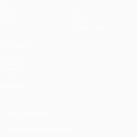
Matches
Équipes
UEFA.tv
Infos
Tirages
Histoire
Jeux
À propos
Stats
Boutique (clubs)
VOIR
ÉGALEMENT
fr.UEFA.com
Fondation
UEFA pour
l'enfance
LANGUES
Français
English
Français
Deutsch
Русский
Español
Italiano
Português
SUIVEZ-NOUS SUR
Télécharger l'appli officielle