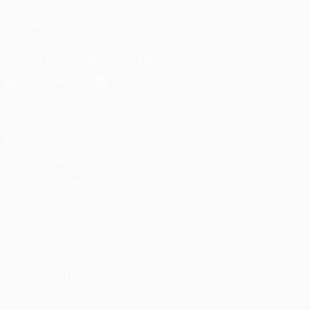
SUIVEZ-NOUS SUR
Télécharger l'appli officielle
Vie privée
Conditions d'utilisation
Politique de cookies
Paramètres des cookies
© 1998-2026 UEFA. Tous droits réservés.
La désignation UEFA, le logo de l'UEFA et toutes les marques liées
aux compétitions de l'UEFA sont protégés en tant que marques
et/ou droits d'auteur de l'UEFA. Toute utilisation de ces marques
déposées à des fins commerciales est interdite. L'utilisation de la
plate-forme UEFA.com implique que vous acceptez les Conditions