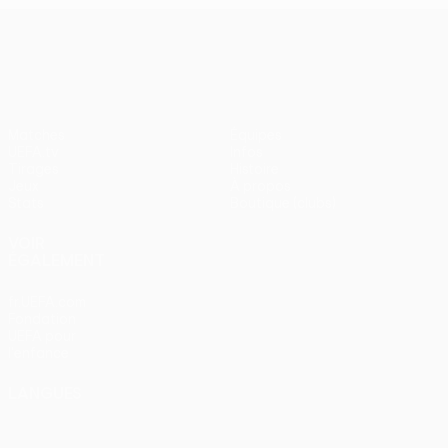
UEFA Europa League
Matches
Équipes
UEFA.tv
Infos
Tirages
Histoire
Jeux
À propos
Stats
Boutique (clubs)
VOIR
ÉGALEMENT
fr.UEFA.com
Fondation
UEFA pour
l'enfance
LANGUES
Français
English
Français
Deutsch
Русский
Español
Italiano
Português