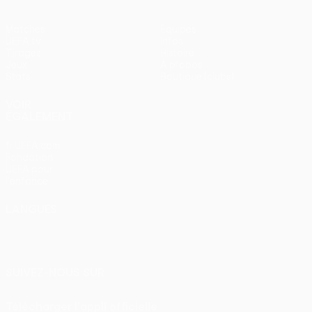
Matches
Équipes
UEFA.tv
Infos
Tirages
Histoire
Jeux
À propos
Stats
Boutique (clubs)
VOIR
ÉGALEMENT
fr.UEFA.com
Fondation
UEFA pour
l'enfance
LANGUES
Français
English
Français
Deutsch
Русский
Español
Italiano
Português
SUIVEZ-NOUS SUR
Télécharger l'appli officielle