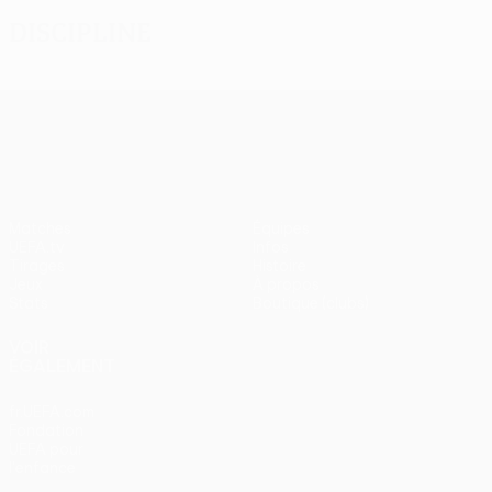
Discipline
UEFA Europa League
Matches
Équipes
UEFA.tv
Infos
Tirages
Histoire
Jeux
À propos
Stats
Boutique (clubs)
VOIR
ÉGALEMENT
fr.UEFA.com
Fondation
UEFA pour
l'enfance