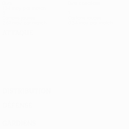
Buts
Buts concédés
1,34 moy. par match
8
1
Cartons jaunes
Cartons rouges
2,67 moy. par match
0,34 moy. par match
Attaque
Distribution
Défense
Gardiens