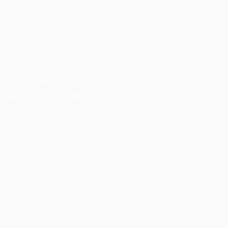
LANGUES
Français
English
Français
Deutsch
Русский
Español
Italiano
Português
SUIVEZ-NOUS SUR
Télécharger l'appli officielle
Vie privée
Conditions d'utilisation
Politique de cookies
Paramètres des cookies
© 1998-2026 UEFA. Tous droits réservés.
La désignation UEFA, le logo de l'UEFA et toutes les marques liées