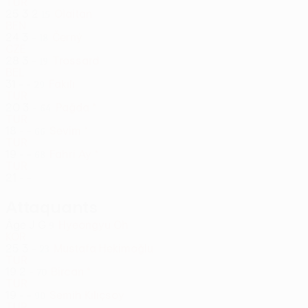
TUR
25
3
2
Olaitan
15
BEN
24
3
-
Černý
18
CZE
28
3
-
Trossard
19
BEL
31
-
-
Fakılı
29
TUR
20
3
-
Pağda *
64
TUR
18
-
-
Sevim *
66
TUR
19
-
-
Fahri Ay *
68
TUR
21
-
-
Attaquants
Âge
J
G
Hyeongyu Oh
9
KOR
25
3
-
Mustafa Hekimoğlu
23
TUR
19
2
-
Bircan *
70
TUR
19
-
-
Semih Kılıçsoy
90
TUR