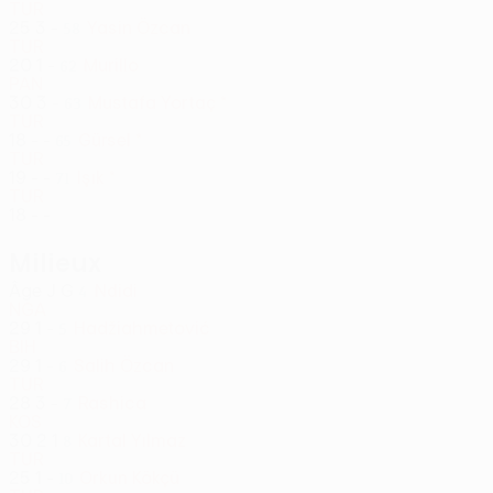
TUR
25
3
-
Yasin Özcan
58
TUR
20
1
-
Murillo
62
PAN
30
3
-
Mustafa Yortaç *
63
TUR
18
-
-
Gürsel *
65
TUR
19
-
-
Işık *
71
TUR
18
-
-
Milieux
Âge
J
G
Ndidi
4
NGA
29
1
-
Hadžiahmetović
5
BIH
29
1
-
Salih Özcan
6
TUR
28
3
-
Rashica
7
KOS
30
2
1
Kartal Yılmaz
8
TUR
25
1
-
Orkun Kökçü
10