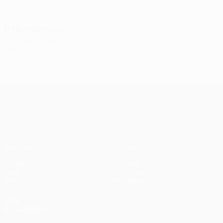
20
2
1
Entraîneur
Vincenzo Italiano
ITA
*
Joueur de liste B
UEFA Europa League
Matches
Équipes
UEFA.tv
Infos
Tirages
Histoire
Jeux
À propos
Stats
Boutique (clubs)
VOIR
ÉGALEMENT