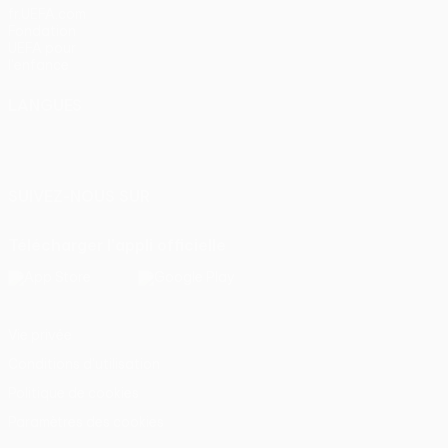
fr.UEFA.com
Fondation
UEFA pour
l'enfance
LANGUES
Français
English
Français
Deutsch
Русский
Español
Italiano
Português
SUIVEZ-NOUS SUR
Télécharger l'appli officielle
Vie privée
Conditions d'utilisation
Politique de cookies
Paramètres des cookies