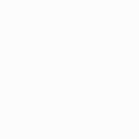
GER
29
3
-
Yeşilyurt *
78
TUR
19
-
-
Doğan Alemdar
80
TUR
23
-
-
Emir Yaşar *
96
TUR
20
-
-
Emre Bilgin
99
TUR
22
-
-
Défenseurs
Âge
J
G
Ouattara
11
FRA
21
2
-
Agbadou
12
CIV
29
2
-
Uduokhai
14
GER
28
-
-
Bulut
22
GER
20
1
-
Rıdvan Yılmaz
33
TUR
25
3
-
Tiago Djaló
35
POR
26
3
-
Emirhan Topçu
53