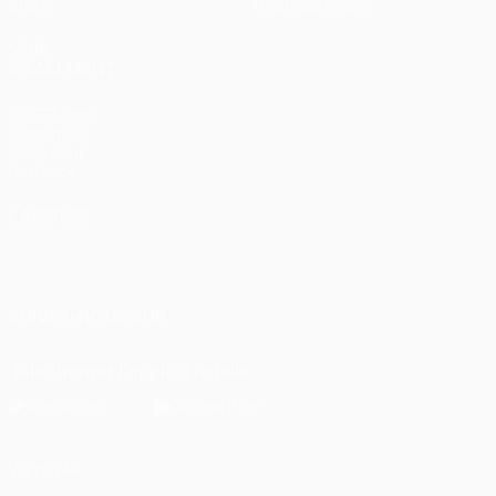
Stats
Boutique (clubs)
VOIR
ÉGALEMENT
fr.UEFA.com
Fondation
UEFA pour
l'enfance
LANGUES
Français
English
Français
Deutsch
Русский
Español
Italiano
Português
SUIVEZ-NOUS SUR
Télécharger l'appli officielle
Vie privée