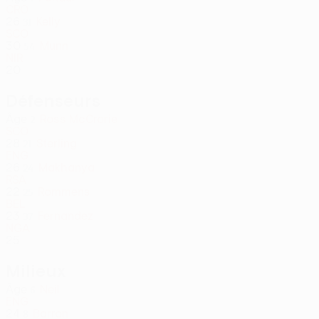
CRO
26
Kelly
31
SCO
30
Munn
54
NIR
20
Défenseurs
Âge
Ross McCrorie
2
SCO
28
Sterling
21
ENG
26
Makhanya
24
RSA
22
Rommens
25
BEL
23
Fernandez
37
NGA
25
Milieux
Âge
Neil
6
ENG
24
Barron
8