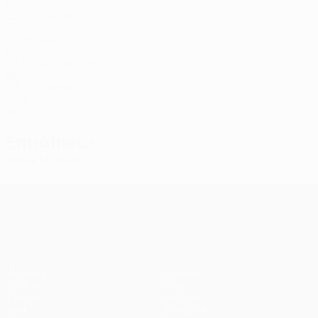
POR
22
Naderi
20
GER
23
Miovski
28
MKD
27
McCausland
45
NIR
23
Gentles
47
WAL
18
Entraîneur
Derek McInnes
UEFA Europa League
Matches
Équipes
UEFA.tv
Infos
Tirages
Histoire
Jeux
À propos