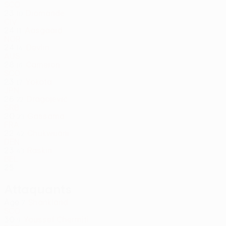
SCO
23
Diomande
10
CIV
24
Aasgaard
11
NOR
24
Devlin
14
AUS
28
Cameron
16
SCO
23
Yokota
17
JPN
26
Dragojević
22
SRB
20
Gassama
23
FRA
22
Chukwuani
42
DEN
23
Raskin
43
BEL
25
Attaquants
Âge
Shankland
7
SCO
30
Youssef Chermiti
9