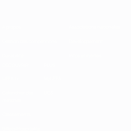
À propos
Associations nationales
Gestion des compétitions
Développement
Durabilité
Infos et médias
DÉCOUVRIR
PLUS
UEFA.tv
MyUEFA
Calendrier des
UC3
matches
Classements
Billets/Hospitalité