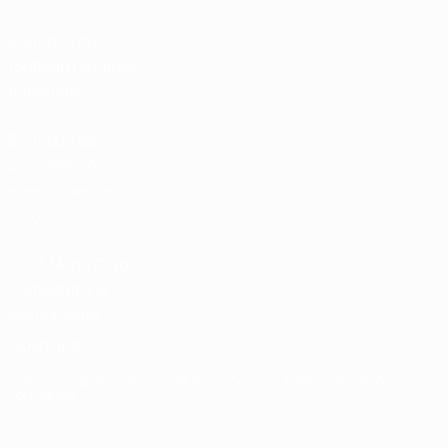
Boutique du
football d'équipes
nationales
Boutique des
compétitions
masculines de
clubs
UEFA Men's Club
Competitions
Memorabilia
LANGUES
Français
English
Français
Deutsch
Русский
Español
Italiano
Português