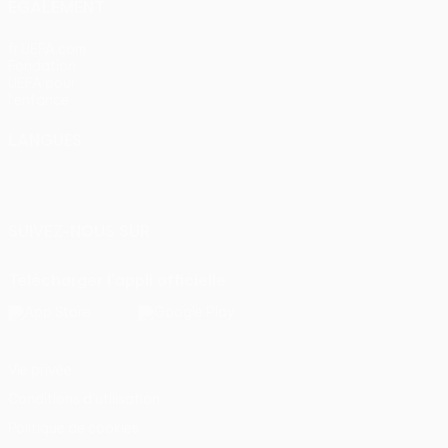
ÉGALEMENT
fr.UEFA.com
Fondation
UEFA pour
l'enfance
LANGUES
Français
English
Français
Deutsch
Русский
Español
Italiano
Português
SUIVEZ-NOUS SUR
Télécharger l'appli officielle
Vie privée
Conditions d'utilisation
Politique de cookies