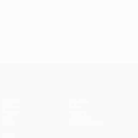
UEFA Europa League
Matches
Équipes
UEFA.tv
Infos
Tirages
Histoire
Jeux
À propos
Stats
Boutique (clubs)
VOIR