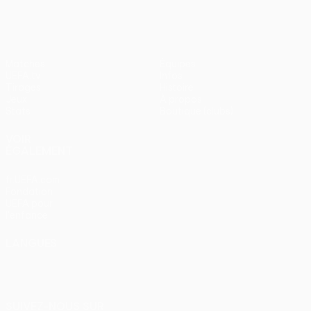
Matches
Équipes
UEFA.tv
Infos
Tirages
Histoire
Jeux
À propos
Stats
Boutique (clubs)
VOIR
ÉGALEMENT
fr.UEFA.com
Fondation
UEFA pour
l'enfance
LANGUES
Français
English
Français
Deutsch
Русский
Español
Italiano
Português
SUIVEZ-NOUS SUR