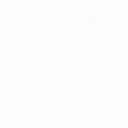
/2024
14/07/2024
14/07/2024
14/07/2024
16/09/2024
 type
Le
Lamine
Les stats
Rapport
meilleur !
Yamal
de
technique
plébiscité
l'Espagne