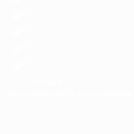
Espagne
VAINQUEUR
Oyarzabal offre le quatrième 
Accueil
Matches
Groupes
Stats
Équipes