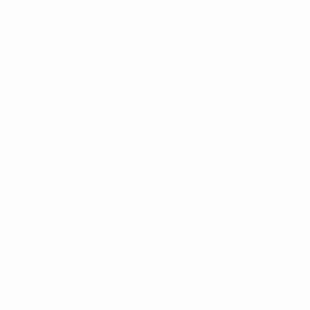
À la Une
euro.history.editorspick.hp.2024
Le meilleur de l'EURO
16:31
02:12
17/07/2024
17/07/2024
17/07/2024
EURO
🧤Les plus
Plus beau
2024,
beaux
match de
tous les
arrêts
l'EURO ?
buts