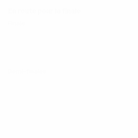
En route pour la finale
Finale
Demi-finales