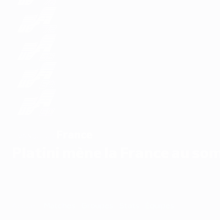
France
VAINQUEUR
Platini mène la France au s
Accueil
Matches
Groupes
Stats
Équipes