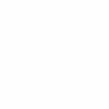
Le meilleur de l'EURO
01:35
01:36
06/04/2016
31/03
EURO 1984: top buts!
1984,
Portu
En route pour la finale
Finale