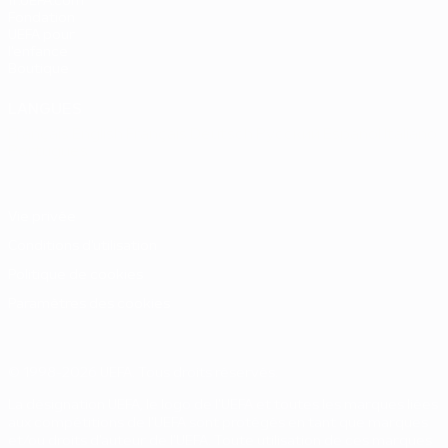
fr.UEFA.com
Fondation
UEFA pour
l'enfance
Boutique
LANGUES
Français
English
Français
Deutsch
Русский
Español
Italiano
Português
Vie privée
Conditions d'utilisation
Politique de cookies
Paramètres des cookies
© 1998-2026 UEFA. Tous droits réservés.
La désignation UEFA, le logo de l'UEFA et toutes les marques liées
aux compétitions de l'UEFA sont protégés en tant que marques
et/ou droits d'auteur de l'UEFA. Toute utilisation de ces marques