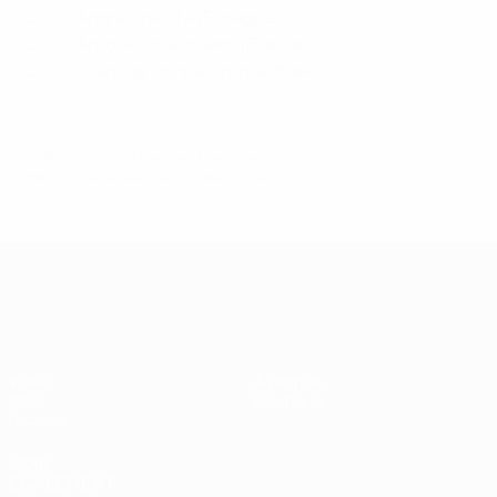
2012: Andrés Iniesta (Espagne)
2016: Antoine Griezmann (France)
2020: Gianluigi Donnarumma (Italie)
© 1998-2026 UEFA. All rights reserved.
Mis à jour le: dimanche 14 juillet 2024
UEFA EURO 2028
Vidéo
À propos
Infos
Boutique
Histoire
VOIR
ÉGALEMENT