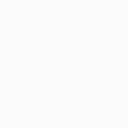
fr.UEFA.com
Fondation
UEFA pour
l'enfance
Boutique
Vie privée
Conditions d'utilisation
Politique de cookies
Paramètres des cookies
© 1998-2026 UEFA. Tous droits réservés.
La désignation UEFA, le logo de l'UEFA et toutes les marques liées
aux compétitions de l'UEFA sont protégés en tant que marques
et/ou droits d'auteur de l'UEFA. Toute utilisation de ces marques
déposées à des fins commerciales est interdite. L'utilisation de la
plate-forme UEFA.com implique que vous acceptez les
Conditions générales et les Dispositions en matière de vie