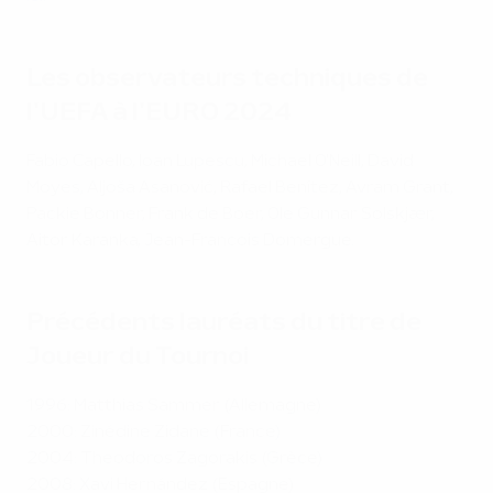
Les observateurs techniques de
l'UEFA à l'EURO 2024
Fabio Capello, Ioan Lupescu, Michael O'Neill, David
Moyes, Aljoša Asanović, Rafael Benítez, Avram Grant,
Packie Bonner, Frank de Boer, Ole Gunnar Solskjær,
Aitor Karanka, Jean-Francois Domergue.
Précédents lauréats du titre de
Joueur du Tournoi
1996: Matthias Sammer (Allemagne)
2000: Zinédine Zidane (France)
2004: Theodoros Zagorakis (Grèce)
2008: Xavi Hernández (Espagne)