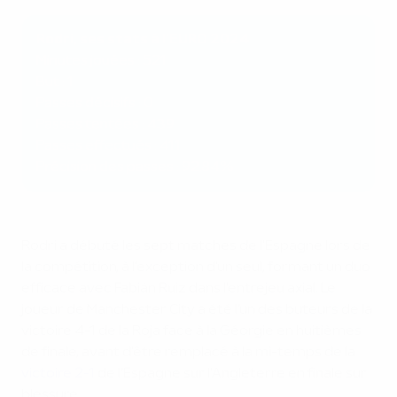
Rodri, ses stats à l'EURO 2024
Minutes jouées : 521
But : 1
Passes décisifs : 0
Passes tentées : 439
Passes effectués : 411
Précision des passes : 92.84%
Rodri a débuté les sept matches de l'Espagne lors de
la compétition, à l'exception d'un seul, formant un duo
efficace avec Fabián Ruiz dans l'entrejeu axial. Le
joueur de Manchester City a été l'un des buteurs de la
victoire 4-1 de la Roja face à la Géorgie en huitièmes
de finale, avant d'être remplacé à la mi-temps de la
victoire 2-1
de l'Espagne sur l'Angleterre en finale sur
blessure.