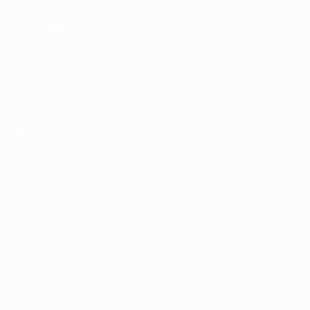
VOIR
ÉGALEMENT
fr.UEFA.com
Fondation
UEFA pour
l'enfance
Boutique
LANGUES
Français
English
Français
Deutsch
Русский
Español
Italiano
Português
Vie privée
Conditions d'utilisation
Politique de cookies
Paramètres des cookies