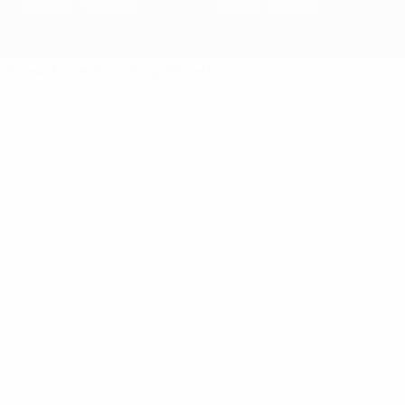
Accueil
Matches
Groupes
Stats
Équipes
Phase finale
Tour de qualification