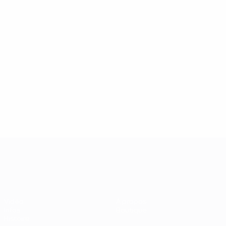
UEFA EURO 2028
Vidéo
À propos
Infos
Boutique
Histoire