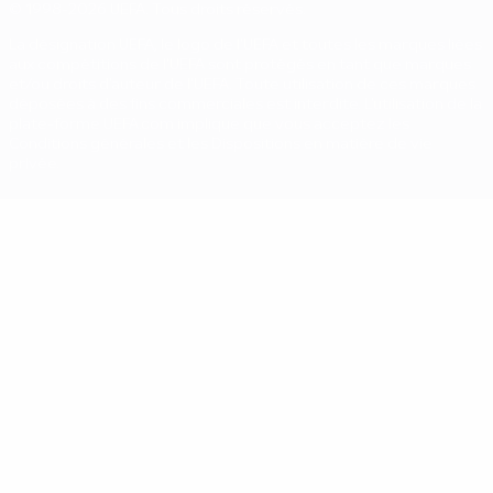
© 1998-2026 UEFA. Tous droits réservés.
La désignation UEFA, le logo de l'UEFA et toutes les marques liées
aux compétitions de l'UEFA sont protégés en tant que marques
et/ou droits d'auteur de l'UEFA. Toute utilisation de ces marques
déposées à des fins commerciales est interdite. L'utilisation de la
plate-forme UEFA.com implique que vous acceptez les
Conditions générales et les Dispositions en matière de vie
privée.