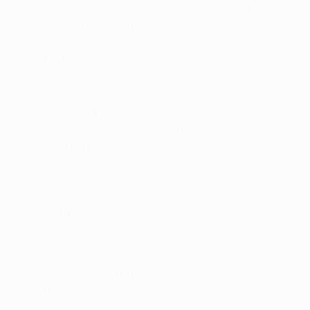
Champion d'Europe en 2010, l'Inter dispute sa première
phase à élimination directe de C1 en dix ans.
Liverpool
Le bijou de Thiago pour Liverpool
e
Classement UEFA
: 3
Groupe B
: vainqueur (V6 N0 D0 BP17 BC6)
La saison dernière
: quarts de finale (défaite 1-3 (tot.)
contre le Real Madrid)
Meilleur parcours
: vainqueur (
1976/77
,
1977/78
,
1980/81
,
1983/84
,
2004/05
,
2018/19
)
Entraîneur :
Jürgen Klopp
Joueur clé :
Mohamed Salah
Le saviez-vous ?
Milan et le Real Madrid sont les deux seules équipes à
avoir remporté plus de C1 que Liverpool (6).