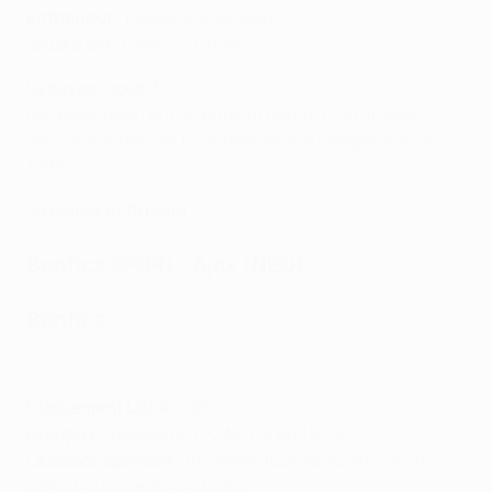
Entraîneur :
Massimiliano Allegri
Joueur clé :
Federico Chiesa
Le saviez-vous ?
Les Bianconeri ont disputé, et perdu, cinq finales
depuis leur dernier triomphe dans la compétition, en
1996.
23 février et 15 mars
Benfica (POR) - Ajax (NED)
Benfica
En deux minutes, Benfica 2-0 Dynamo Kyiv
e
Classement UEFA
: 29
Groupe E
: deuxième (V2 N2 D2 BP7 BC9)
La saison dernière
: troisième tour de qualification
(défaite 1-2 contre le PAOK)