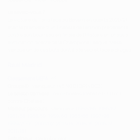
Le saviez-vous ?
La victoire de Paris face au Bayern en quarts 2020/21
était la première d'un finaliste de l'édition précédente
contre son bourreau en finale de l'Histoire en phase à
élimination directe de la Champions League. Messi
marque un de ces buts dont il a le secret face à Bruges
Real Madrid
e
Classement UEFA
: 6
Groupe D
: vainqueur (V5 N0 D1 BP14 BC3)
La saison dernière
: demi-finales (défaite 1-3 (tot.)
contre Chelsea)
Meilleur parcours
: vainqueur (
1955/56
,
1956/57
,
1957/58
,
1958/59
,
1959/60
,
1965/66
,
1997/98
,
1999/2000
,
2001/02
,
2013/14,
2015/16
,
2016/17
,
2017/18
)
Entraîneur :
Carlo Ancelotti