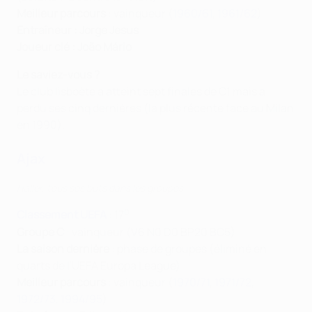
Meilleur parcours
: vainqueur (
1960/61
,
1961/62
)
Entraîneur : Jorge Jesus
Joueur clé : João Mário
Le saviez-vous ?
Le club lisboète a atteint sept finales de C1 mais a
perdu ses cinq dernières (la plus récente face au Milan
en 1990).
Ajax
Haller, tous ses buts dans les groupes
e
Classement UEFA
: 17
Groupe C
: vainqueur (V6 N0 D0 BP20 BC5)
La saison dernière
: phase de groupes (éliminé en
quarts de l'UEFA Europa League)
Meilleur parcours
: vainqueur (
1970/71
,
1971/72
,
1972/73
,
1994/95
)