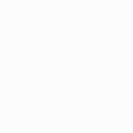
22 février et 16 mars
Chelsea (ENG) - LOSC Lille (FRA)
Chelsea
e
Classement UEFA
: 4
Groupe H
: deuxième (V4 N1 D1 BP13 BC4)
La saison dernière
: vainqueur (victoire 1-0 face à Man.
City en finale)
Meilleur parcours
: vainqueur (
2011/12
,
2020/21
)
Entraîneur :
Thomas Tuchel
Joueur clé :
Jorginho
Le saviez-vous ?
Les Blues n'avaient encaissé que trois buts en 12
matches de Champions League depuis l'arrivée de
Tuchel sur le banc avant leur nul 3-3 face au Zenit lors
de la sixième journée.