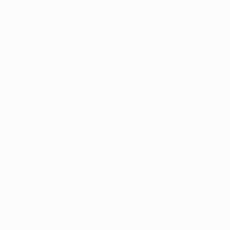
Classement UEFA
: 21
Groupe F
: deuxième (V3 N1 D2 BP12 BC9)
La saison dernière
: vainqueur de l'UEFA Europa League
(victoire aux t.a.b. contre Man. United)
Meilleur parcours
: demi-finales (2005/06)
Entraîneur :
Unai Emery
Joueur clé :
Arnaut Danjuma
Le saviez-vous ?
Le stade de Villarreal (23 500 places) peut contenir un
peu moins de 50 % des 52 000 habitants de la ville.
Juventus
e
Classement UEFA
: 8
Groupe H
: vainqueur (V5 N0 D1 BP10 BC6)
La saison dernière
: huitièmes de finale (défaite contre
Porto aux buts marqués à l'extérieur)
Meilleur parcours
: vainqueur (
1984/85
,
1995/96
)