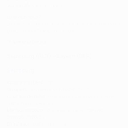
Joueur clé :
Vinícius Júnior
Le saviez-vous ?
Le Real Madrid ne s'est jamais fait éliminer en phase de
groupes de la Champions League.
16 février et 8 mars
Salzbourg (AUT) - Bayern (GER)
Salzbourg
e
Classement UEFA
: 22
Groupe G
: deuxième (V3 N1 D2 BP8 BC6)
La saison dernière
: phase de groupes (seizièmes de
l'UEFA Europa League)
Meilleur parcours
: phase de groupes (
1994/95
,
2019/20
,
2020/21
)
Entraîneur :
Matthias Jaissle