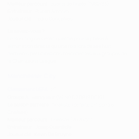
Meilleur parcours
: quarts de finale (1982/83)
Entraîneur :
Rúben Amorim
Joueur clé :
Pedro Gonçalves
Le saviez-vous ?
Le Sporting ne s'était qualifié pour la phase à
élimination directe qu'une fois lors de ses huit
dernières participations précédentes aux groupes de
la Champions League.
Manchester City
e
Classement UEFA
: 2
Groupe A
: vainqueur (V4 N0 D2 BP18 BC10)
La saison dernière
: finaliste (défaite 0-1 contre
Chelsea)
Meilleur parcours
: finaliste (2020/21)
Entraîneur : Josep Guardiola
Joueur clé : Kevin De Bruyne