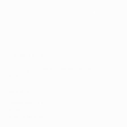
l'UEFA Champions League. UEFA.com vous présente
les participants à la phase à élimination directe
2021/22.
Les affiches
15 février et 9 mars
Sporting CP (POR) - Manchester City
(ENG)
Sporting CP
e
Classement UEFA
: 28
Groupe C
: deuxième (V3 N0 D3 BP14 BC12)
La saison dernière
: barrages de l'UEFA Europa League
(défaite 1-4 contre LASK)