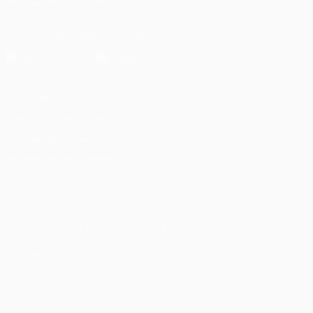
SUIVEZ-NOUS SUR
Télécharger l'appli officielle
Vie privée
Conditions d'utilisation
Politique de cookies
Paramètres des cookies
© 1998-2026 UEFA. Tous droits réservés.
La désignation UEFA, le logo de l'UEFA et toutes les marques liées
aux compétitions de l'UEFA sont protégés en tant que marques
et/ou droits d'auteur de l'UEFA. Toute utilisation de ces marques
déposées à des fins commerciales est interdite. L'utilisation de la
plate-forme UEFA.com implique que vous acceptez les Conditions
générales et les Dispositions en matière de vie privée.