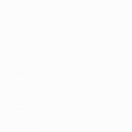
Le Bayern est désormais invaincu lors de ses 21
derniers déplacements en Champions League, un
record.
Inter (ITA) - Liverpool (ENG)
Inter
En deux minutes, Inter 2-0 Shakhtar Donetsk
e
Classement UEFA
: 24
Groupe D
: deuxième (V3 N1 D2 BP8 BC5)
La saison dernière
: phase de groupes
Meilleur parcours
: vainqueur (
1963/64
,
1964/65
,
2009/10
)
Entraîneur :
Simone Inzaghi
Joueur clé :
Marcelo Brozović
Le saviez-vous ?