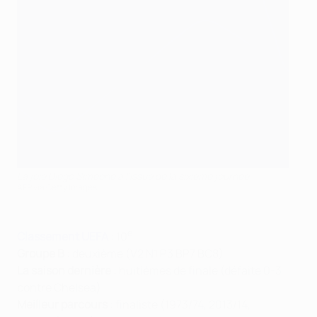
La joie Diego Simeone à l'issue de la sixième journée
AFP via Getty Images
e
Classement UEFA
: 10
Groupe B
: deuxième (V2 N1 P3 BP7 BC8)
La saison dernière
: huitièmes de finale (défaite 0-3
contre Chelsea)
Meilleur parcours
: finaliste (1973/74, 2013/14,