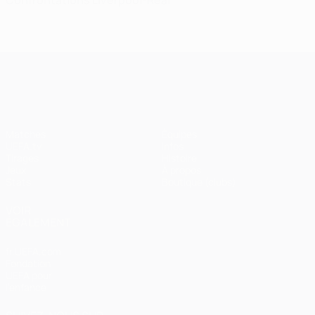
Confrontations Liverpool-Real
UEFA Champions League
Matches
Équipes
UEFA.tv
Infos
Tirages
Histoire
Jeux
À propos
Stats
Boutique (clubs)
VOIR
ÉGALEMENT
fr.UEFA.com
Fondation
UEFA pour
l'enfance