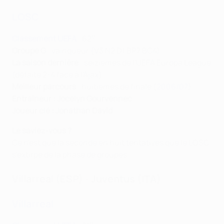
LOSC
e
Classement UEFA
: 62
Groupe G
: vainqueur (V3 N2 D1 BP7 BC4)
La saison dernière
: seizièmes de l'UEFA Europa League
(défaite 2-4 face à l'Ajax)
Meilleur parcours
: huitièmes de finale (
2006/07
)
Entraîneur : Jocelyn Gourvennec
Joueur clé : Jonathan David
Le saviez-vous ?
Ce n'est que la seconde en huit tentatives que le LOSC
s'extirpe de la phase de groupes.
Villarreal (ESP) - Juventus (ITA)
Villarreal
e