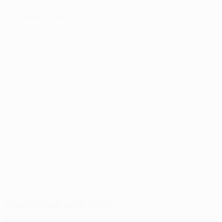
Le saviez-vous ?
United a remporté 20 titres de Champion d'Angleterre,
un record, mais n'a ajouté que deux titres à son
palmarès – la FA Cup en 2015/16 et l'UEFA Europa
League en 2016/17 – depuis le départ de Sir Alex
Ferguson en 2013 après 27 ans aux commandes.
Le lob de Ronaldo face à Villarreal
© 1998-2026 UEFA. All rights reserved.
Mis à jour le: mardi 14 décembre 2021
Sélectionné pour vous