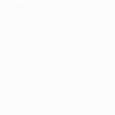
Le saviez-vous ?
Guardiola a atteint sa huitième demi-finale de
Champions League la saison dernière, un record qu'il
partage avec José Mourinho.
En deux minutes, Man. City 2-1 Paris
Paris Saint-Germain (FRA) - Real Madrid
(ESP)
Paris Saint-Germain
e
Classement UEFA
: 7
Groupe A
: deuxième (V3 N2 D1 BP13 BC8)
La saison dernière
: demi-finales (défaite 1-4 (tot.)
contre Man. City)
Meilleur parcours
: finaliste (2019/20)
Entraîneur :
Mauricio Pochettino
Joueur clé :
Kylian Mbappé