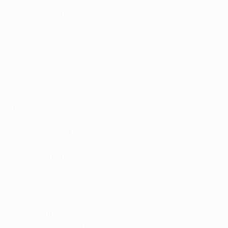
2015/16)
Entraîneur : Diego Simeone
Joueur clé : Luis Suárez
Le saviez-vous ?
La seule fois où l'Atleti n'est pas parvenu à s'extirper de
la phase de groupes de la Champions League sous les
ordres de Simeone, en 2017/18, les Colchoneros ont
remporté l'Europa League.
Manchester United
e
Classement UEFA
: 9
Groupe F
: vainqueur (V3 N2 D1 BP11 BC8)
La saison dernière
: phase de groupes (finaliste de
l'UEFA Europa League)
Meilleur parcours
: vainqueur (
1967/68
,
1998/99
,
2007/08
)
Entraîneur :
Ralf Rangnick
Joueur clé :
Cristiano Ronaldo