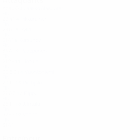
Âge
J
G
Jaakko Alasuutari
3
FIN
29
4
1
Pikkarainen
4
FIN
28
5
1
Sylla
5
FIN
21
4
1
Korsunov
8
FIN
34
4
-
Paappanen
9
FIN
21
2
-
Lintula
11
FIN
29
6
2
Vuohtoniemi
14
FIN
20
1
-
Pirttijoki
15
FIN
27
6
3
Filppu
17
FIN
26
1
-
J. Intala
18
FIN
32
-
-
Vanha
19
FIN
31
4
1
Entraîneur