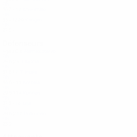
FIN
35
3
-
Koivumäki
12
FIN
33
4
12
Kangas
20
FIN
27
5
-
Défenseurs
Âge
J
G
Alamikkotervo
2
FIN
25
6
2
J. Kytölä
6
FIN
37
6
1
T. Intala
7
FIN
34
6
-
Korpela
13
FIN
29
6
1
Kunnas
14
FIN
27
3
-
Lilja
16
FIN
28
6
2
Pulkkinen
17
FIN
23
2
-
Attaquants