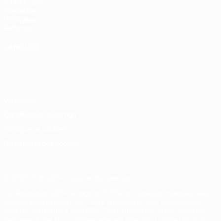
fr.UEFA.com
Fondation
UEFA pour
l'enfance
LANGUES
Français
English
Français
Deutsch
Русский
Español
Italiano
Português
Vie privée
Conditions d'utilisation
Politique de cookies
Paramètres des cookies
© 1998-2026 UEFA. Tous droits réservés.
La désignation UEFA, le logo de l'UEFA et toutes les marques liées
aux compétitions de l'UEFA sont protégés en tant que marques
et/ou droits d'auteur de l'UEFA. Toute utilisation de ces marques
déposées à des fins commerciales est interdite. L'utilisation de la