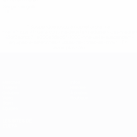
Sergio Gargelli
ITA
* Suspendue jusqu'à nouvel ordre. <a
href='https://fr.uefa.com/insideuefa/mediaservices/media
148df3adfcb7-1e200e38ed6f-1000--fifa-uefa-suspendem-
equipas-e-seleccoes-russas-de-todas-as-prov/' >En
savoir plus</a>
EURO de futsal
Matches
Infos
Tirages
Histoire
Groupes
À propos
Vidéo
Boutique
Stats
Équipes
LES SITES DE
L'UEFA