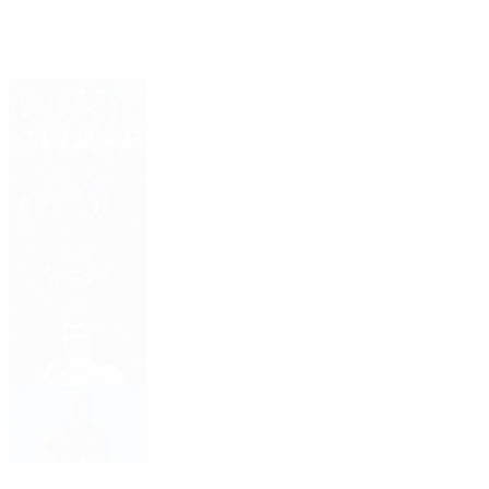
À lire ou à voir...
Bilan du tournoi
Top 10 des buts
Cinq majeur
Joueur du tournoi
Meilleurs buteurs