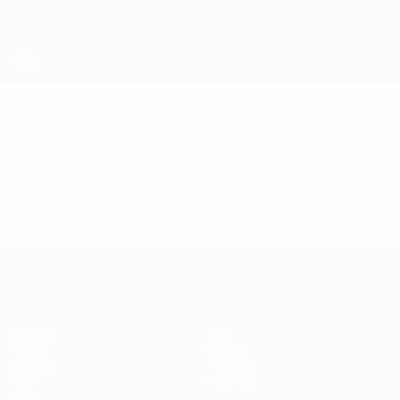
Passer
au
contenu
principal
EURO de futsal
Vidéo
En vedette
EURO de futsal
Matches
Infos
Tirages
Histoire
Groupes
À propos
Vidéo
Boutique
Stats