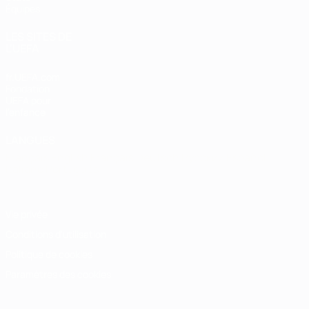
Équipes
LES SITES DE
L'UEFA
fr.UEFA.com
Fondation
UEFA pour
l'enfance
LANGUES
Français
English
Français
Deutsch
Русский
Español
Italiano
Português
Vie privée
Conditions d'utilisation
Politique de cookies
Paramètres des cookies