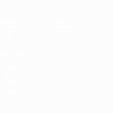
EURO de futsal
Matches
Infos
Tirages
Histoire
Groupes
À propos
Vidéo
Boutique
Stats
Équipes
LES SITES DE
L'UEFA
fr.UEFA.com
Fondation
UEFA pour
l'enfance
LANGUES
Français
English
Français
Deutsch
Русский
Español
Italiano
Português