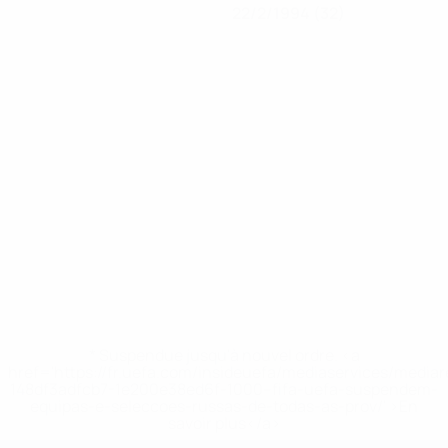
22/2/1994 (32)
* Suspendue jusqu'à nouvel ordre. <a
href='https://fr.uefa.com/insideuefa/mediaservices/media
148df3adfcb7-1e200e38ed6f-1000--fifa-uefa-suspendem-
equipas-e-seleccoes-russas-de-todas-as-prov/' >En
savoir plus</a>