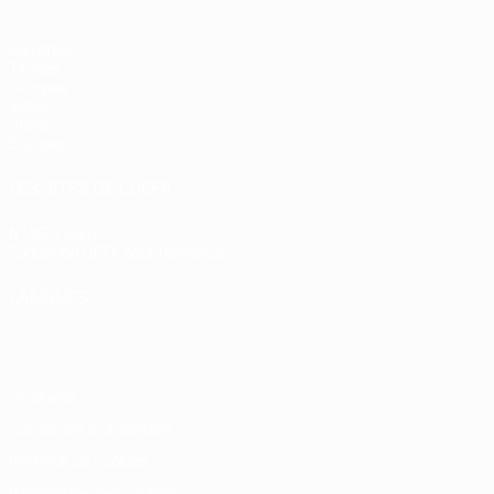
Matches
Tirages
Groupes
Vidéo
Stats
Équipes
LES SITES DE L'UEFA
fr.UEFA.com
Fondation UEFA pour l'enfance
LANGUES
Français
English
Français
Deutsch
Русский
Español
Italiano
Vie privée
Conditions d'utilisation
Politique de cookies
Paramètres des cookies