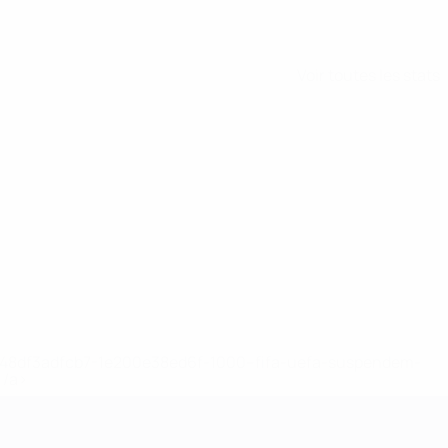
Voir toutes les stats
2-148df3adfcb7-1e200e38ed6f-1000--fifa-uefa-suspendem-
</a>