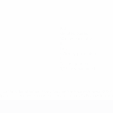
160
Minutes jouées
40 moy. par match
15
Tirs
3,75 moy. par match
1
Cartons jaunes
0,25 moy. par match
.uefa.com/insideuefa/mediaservices/mediareleases/news/027
ipas-e-seleccoes-russas-de-todas-as-prov/' >En savoir plus