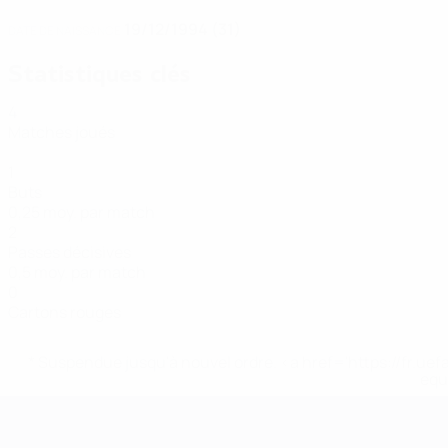
19/12/1994 (31)
DATE DE NAISSANCE
Statistiques clés
4
Matches joués
1
Buts
0,25 moy. par match
2
Passes décisives
0,5 moy. par match
0
Cartons rouges
* Suspendue jusqu'à nouvel ordre. <a href='https://fr
equ
EURO de futsal