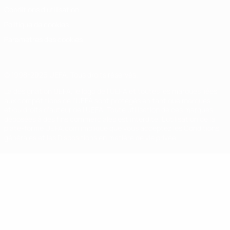
Conditions d'utilisation
Politique de cookies
Paramètres des cookies
© 1998-2026 UEFA. Tous droits réservés.
La désignation UEFA, le logo de l'UEFA et toutes les marques liées
aux compétitions de l'UEFA sont protégés en tant que marques
et/ou droits d'auteur de l'UEFA. Toute utilisation de ces marques
déposées à des fins commerciales est interdite. L'utilisation de la
plate-forme UEFA.com implique que vous acceptez les Conditions
générales et les Dispositions en matière de vie privée.