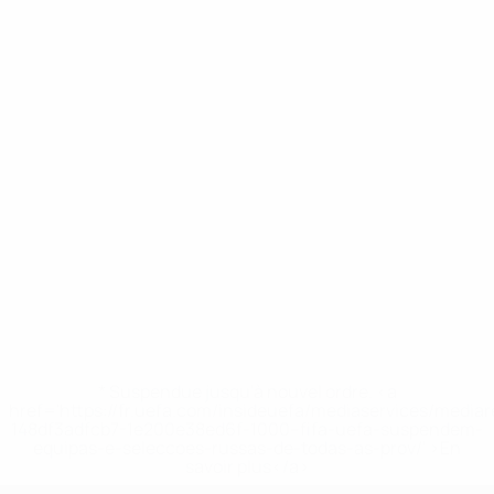
* Suspendue jusqu'à nouvel ordre. <a
href='https://fr.uefa.com/insideuefa/mediaservices/media
148df3adfcb7-1e200e38ed6f-1000--fifa-uefa-suspendem-
equipas-e-seleccoes-russas-de-todas-as-prov/' >En
savoir plus</a>