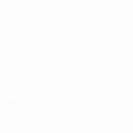
EURO féminin des moins de 19 ans d
Matches
Infos
Tirages
Histoire
Vidéo
À propos
Équipes
LES SITES DE
L'UEFA
fr.UEFA.com
Fondation
UEFA pour
l'enfance
LANGUES
Français
English
Français
Deutsch
Русский
Español
Italiano
Português
Vie privée