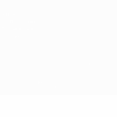
Vie privée
Conditions d'utilisation
Politique de cookies
Paramètres des cookies
© 1998-2026 UEFA. Tous droits réservés.
La désignation UEFA, le logo de l'UEFA et toutes les marques liées
aux compétitions de l'UEFA sont protégés en tant que marques
et/ou droits d'auteur de l'UEFA. Toute utilisation de ces marques
déposées à des fins commerciales est interdite. L'utilisation de la
plate-forme UEFA.com implique que vous acceptez les Conditions
générales et les Dispositions en matière de vie privée.