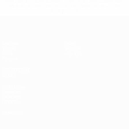
148df3adfcb7-1e200e38ed6f-1000--fifa-uefa-suspendem-
equipas-e-seleccoes-russas-de-todas-as-prov/' >En
savoir plus</a>
EURO féminin des moins de 19 ans d
Matches
Infos
Tirages
Histoire
Vidéo
À propos
Équipes
LES SITES DE
L'UEFA
fr.UEFA.com
Fondation
UEFA pour
l'enfance
LANGUES
Français
English
Français
Deutsch
Русский
Español
Italiano
Português