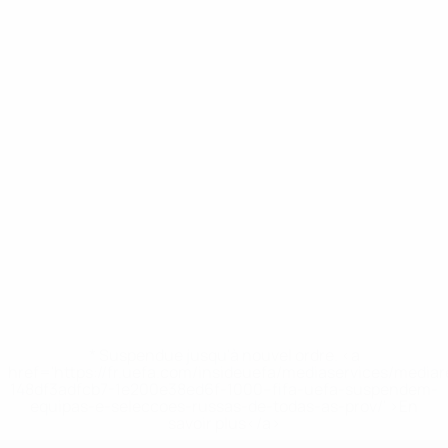
* Suspendue jusqu'à nouvel ordre. <a
href='https://fr.uefa.com/insideuefa/mediaservices/media
148df3adfcb7-1e200e38ed6f-1000--fifa-uefa-suspendem-
equipas-e-seleccoes-russas-de-todas-as-prov/' >En
savoir plus</a>