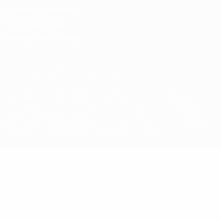
Conditions d'utilisation
Politique de cookies
Paramètres des cookies
© 1998-2026 UEFA. Tous droits réservés.
La désignation UEFA, le logo de l'UEFA et toutes les marques liées
aux compétitions de l'UEFA sont protégés en tant que marques
et/ou droits d'auteur de l'UEFA. Toute utilisation de ces marques
déposées à des fins commerciales est interdite. L'utilisation de la
plate-forme UEFA.com implique que vous acceptez les Conditions
générales et les Dispositions en matière de vie privée.