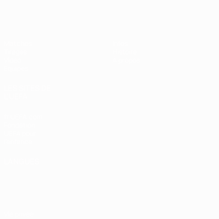
EURO féminin des moins de 19 ans d
Matches
Infos
Tirages
Histoire
Vidéo
À propos
Équipes
LES SITES DE
L'UEFA
fr.UEFA.com
Fondation
UEFA pour
l'enfance
LANGUES
Français
English
Français
Deutsch
Русский
Español
Italiano
Português
Vie privée