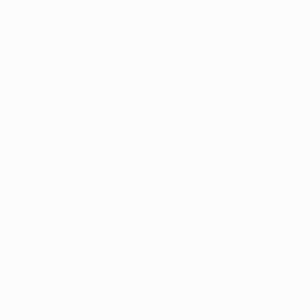
EURO féminin des moins de 19 ans d
Matches
Infos
Tirages
Histoire
Vidéo
À propos
Équipes
LES SITES DE
L'UEFA
fr.UEFA.com
Fondation
UEFA pour
l'enfance
LANGUES
Français
English
Français
Deutsch
Русский
Español
Italiano
Português
Vie privée