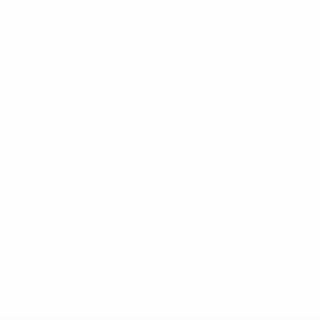
* Suspendue jusqu'à nouvel ordre. <a
href='https://fr.uefa.com/insideuefa/mediaservices/media
148df3adfcb7-1e200e38ed6f-1000--fifa-uefa-suspendem-
equipas-e-seleccoes-russas-de-todas-as-prov/' >En
savoir plus</a>