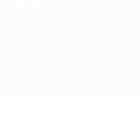
Conditions d'utilisation
Politique de cookies
Paramètres des cookies
© 1998-2026 UEFA. Tous droits réservés.
La désignation UEFA, le logo de l'UEFA et toutes les marques liées
aux compétitions de l'UEFA sont protégés en tant que marques
et/ou droits d'auteur de l'UEFA. Toute utilisation de ces marques
déposées à des fins commerciales est interdite. L'utilisation de la
plate-forme UEFA.com implique que vous acceptez les Conditions
générales et les Dispositions en matière de vie privée.