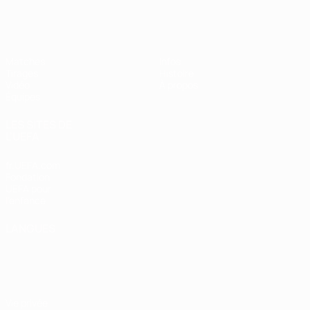
EURO féminin des moins de 19 ans d
Matches
Infos
Tirages
Histoire
Vidéo
À propos
Équipes
LES SITES DE
L'UEFA
fr.UEFA.com
Fondation
UEFA pour
l'enfance
LANGUES
Français
English
Français
Deutsch
Русский
Español
Italiano
Português
Vie privée