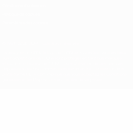
Conditions d'utilisation
Politique de cookies
Paramètres des cookies
© 1998-2026 UEFA. Tous droits réservés.
La désignation UEFA, le logo de l'UEFA et toutes les marques liées
aux compétitions de l'UEFA sont protégés en tant que marques
et/ou droits d'auteur de l'UEFA. Toute utilisation de ces marques
déposées à des fins commerciales est interdite. L'utilisation de la
plate-forme UEFA.com implique que vous acceptez les Conditions
générales et les Dispositions en matière de vie privée.